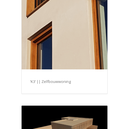
‘K3’ || Zelfbouwwoning